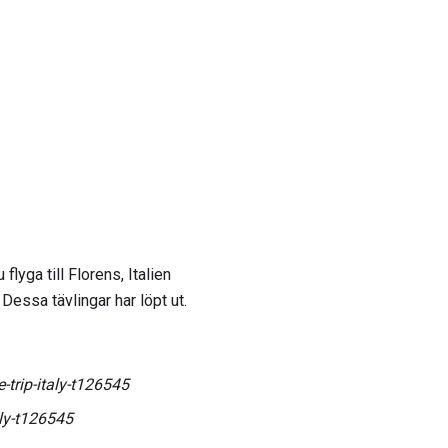
yga till Florens, Italien
Dessa tävlingar har löpt ut.
trip-italy-t126545
ly-t126545