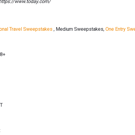
https://www.today.com/
ional Travel Sweepstakes
, Medium Sweepstakes,
One Entry Sw
18+
ET
t