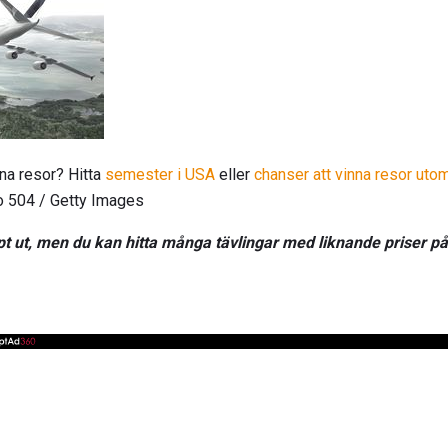
inna resor? Hitta
semester i USA
eller
chanser att vinna resor uto
io 504 / Getty Images
öpt ut, men du kan hitta många tävlingar med liknande priser p