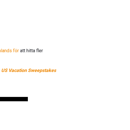
mlands för
att hitta fler
å
US Vacation Sweepstakes