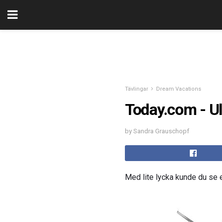
Tävlingar
Dream Vacations
Today.com - Ul
by Sandra Grauschopf
Med lite lycka kunde du se e