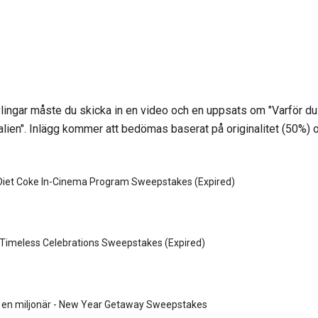
lingar måste du skicka in en video och en uppsats om "Varför du 
talien". Inlägg kommer att bedömas baserat på originalitet (50%) o
 Diet Coke In-Cinema Program Sweepstakes (Expired)
- Timeless Celebrations Sweepstakes (Expired)
a en miljonär - New Year Getaway Sweepstakes