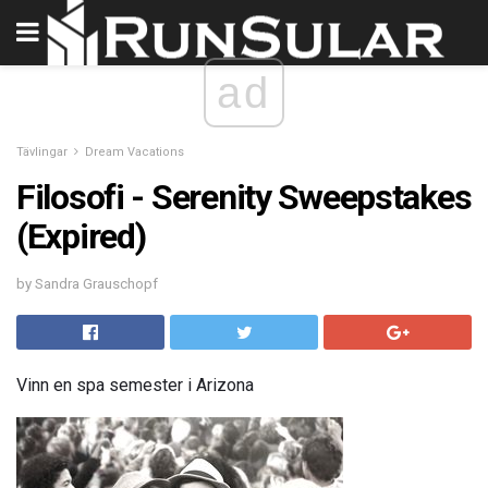
ad
Tävlingar
Dream Vacations
Filosofi - Serenity Sweepstakes
(Expired)
by Sandra Grauschopf
Vinn en spa semester i Arizona