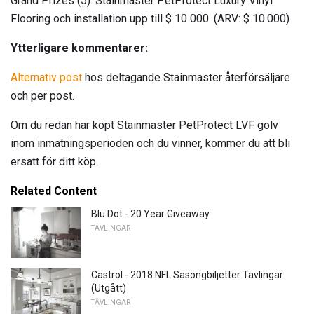
Grand Prizes (5): Stainmaster PetProtect Luxury Vinyl
Flooring och installation upp till $ 10 000. (ARV: $ 10.000)
Ytterligare kommentarer:
Alternativ post
hos deltagande Stainmaster återförsäljare
och per post.
Om du redan har köpt Stainmaster PetProtect LVF golv
inom inmatningsperioden och du vinner, kommer du att bli
ersatt för ditt köp.
Related Content
Blu Dot - 20 Year Giveaway
TÄVLINGAR
Castrol - 2018 NFL Säsongbiljetter Tävlingar
(Utgått)
TÄVLINGAR