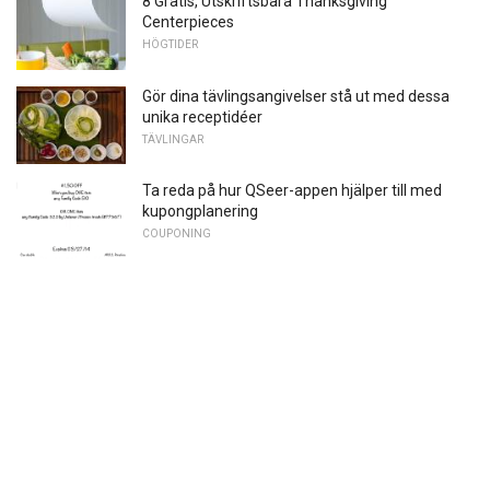
8 Gratis, Utskriftsbara Thanksgiving
Centerpieces
HÖGTIDER
Gör dina tävlingsangivelser stå ut med dessa
unika receptidéer
TÄVLINGAR
Ta reda på hur QSeer-appen hjälper till med
kupongplanering
COUPONING