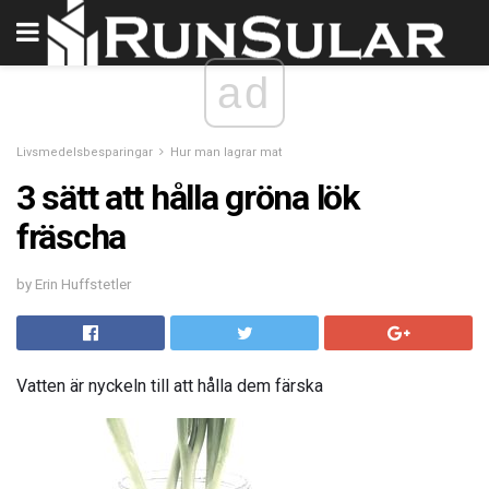
ad
Livsmedelsbesparingar
Hur man lagrar mat
3 sätt att hålla gröna lök
fräscha
by Erin Huffstetler
Vatten är nyckeln till att hålla dem färska