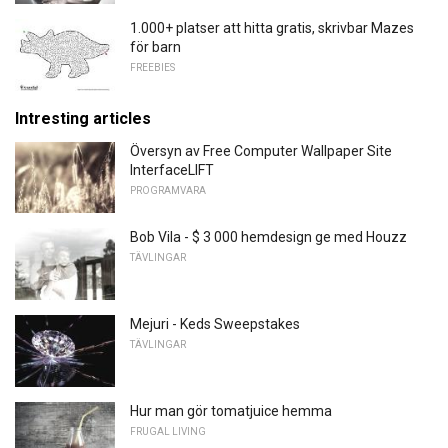
1.000+ platser att hitta gratis, skrivbar Mazes
för barn
FREEBIES
Intresting articles
Översyn av Free Computer Wallpaper Site
InterfaceLIFT
PROGRAMVARA
Bob Vila - $ 3 000 hemdesign ge med Houzz
TÄVLINGAR
Mejuri - Keds Sweepstakes
TÄVLINGAR
Hur man gör tomatjuice hemma
FRUGAL LIVING